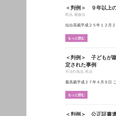
＜判例＞ ９年以上
3月 14, 2020
HY
民法
,
親族法
仙台高裁平成２５年１２月２
もっと読む
＜判例＞ 子どもが
定された事例
3月 13, 2020
HY
不法行為法
,
民法
最高裁平成２７年４月９日 
もっと読む
＜判例＞ 公正証書