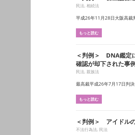
3月 12, 2020
HY
民法
,
相続法
平成26年11月28日大阪高裁
もっと読む
＜判例＞ DNA鑑
確認が却下された事
3月 11, 2020
HY
民法
,
親族法
最高裁平成26年7月17日判決
もっと読む
＜判例＞ アイドル
3月 10, 2020
HY
不法行為法
,
民法