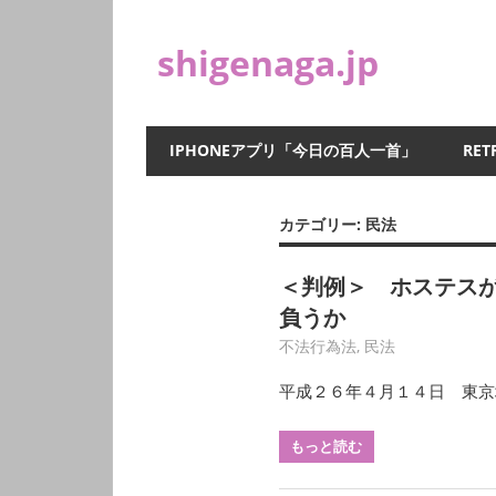
コ
ン
shigenaga.jp
テ
ン
ツ
IPHONEアプリ「今日の百人一首」
RET
へ
ス
キ
カテゴリー:
民法
ッ
プ
＜判例＞ ホステス
負うか
3月 26, 2020
HY
不法行為法
,
民法
平成２６年４月１４日 東京
もっと読む