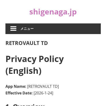
コ
shigenaga.jp
ン
テ
ン
ツ
メニュー
へ
ス
RETROVAULT TD
キ
ッ
Privacy Policy
プ
(English)
App Name:
[RETROVAULT TD]
Effective Date:
[2026-1-24]